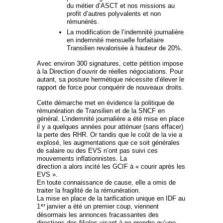
du métier d’ASCT et nos missions au
profit d’autres polyvalents et non
rémunérés.
La modification de l’indemnité journalière
en indemnité mensuelle forfaitaire
Transilien revalorisée à hauteur de 20%.
Avec environ 300 signatures, cette pétition impose
à la Direction d’ouvrir de réelles négociations. Pour
autant, sa posture hermétique nécessite d’élever le
rapport de force pour conquérir de nouveaux droits.
Cette démarche met en évidence la politique de
rémunération de Transilien et de la SNCF en
général. L’indemnité journalière a été mise en place
il y a quelques années pour atténuer (sans effacer)
la perte des RHR. Or tandis que le coût de la vie a
explosé, les augmentations que ce soit générales
de salaire ou des EVS n’ont pas suivi ces
mouvements inflationnistes. La
direction a alors incité les GCIF à « courir après les
EVS ».
En toute connaissance de cause, elle a omis de
traiter la fragilité de la rémunération.
La mise en place de la tarification unique en IDF au
er
1
janvier a été un premier coup, viennent
désormais les annonces fracassantes des
directions des filiales visant à ne prendre qu’une