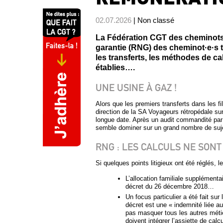
02.07.2026
| Non classé
La Fédération CGT des cheminots 
garantie (RNG) des cheminot·e·s tr
les transferts, les méthodes de cal
établies….
UNE USINE À GAZ !
Alors que les premiers transferts dans les fi
direction de la SA Voyageurs rétropédale sur
longue date. Après un audit commandité par l
semble dominer sur un grand nombre de su
RNG : LES CALCULS NE SONT
Si quelques points litigieux ont été réglés, l
L’allocation familiale supplémentai
décret du 26 décembre 2018…
Un focus particulier a été fait s
décret est une « indemnité liée au
pas masquer tous les autres métie
doivent intégrer l’assiette de calcu