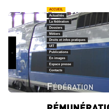
ACCUEIL
Actualités
La fédération
Dossiers
Métiers
Droits et infos pratiques
UIT
Publications
En images
Espace presse
Contacts
F
ÉDÉRATION
RÉMUNÉRATIO