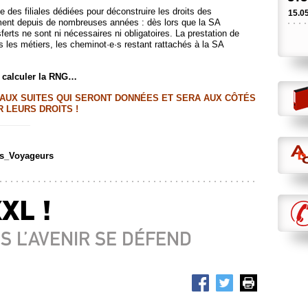
e des filiales dédiées pour déconstruire les droits des
15.0
ement depuis de nombreuses années : dès lors que la SA
nsferts ne sont ni nécessaires ni obligatoires. La prestation de
LES
us les métiers, les cheminot·e·s restant rattachés à la SA
SON
LIB
r calculer la RNG…
FER
Le 2
 AUX SUITES QUI SERONT DONNÉES ET SERA AUX CÔTÉS
07.0
R LEURS DROITS !
LES
MAN
es_Voyageurs
PUB
28 m
07.0
XL !
RÉT
RÉÉ
S L’AVENIR SE DÉFEND
Cess
26.0
UNE
Trac
25.0