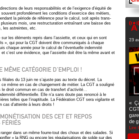
irections de leurs responsabilités et de l’exigence d’équité de
t souvent profondément les conditions d’exercice des métiers,
endant la période de référence pour le calcul, soit après trans-
 plusieurs mois, une restructuration entraînant une baisse des
 les astreintes, etc.
 sur les éléments repris dans l’assiette, et ceux qui en sont
23 av
ls », qui pour la CGT doivent être communiqués à chaque
puis chaque année pour le calcul de l’éventuelle indemnité
s, et c’est une évidence, que l’assiette doit être la même avant et
E MÊME CATÉGORIE D’EMPLOI !
 filiales du 13 juin ne s’ajuste pas au texte du décret. La
 et ce même en cas de changement de métier. La CGT a souligné
s le droit commun en cas de transfert d’activité…
indemnité différentielle. Elle n’a sans doute pas renoncé à le
ères telles que l’inaptitude. La Fédération CGT sera vigilante et
« Ç
 cas d’atteinte à leurs droits !
CGT
MONÉTISATION DES CET ET REPOS
gare
 FÉRIÉS
de g
Lire 
t ranger dans un même fourre-tout des choux et des salades. Si
onfler » la RNG ou encore les régularisations de solde sur des