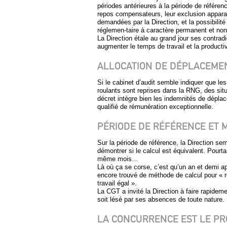
périodes antérieures à la période de référe
repos compensateurs, leur exclusion appara
demandées par la Direction, et la possibilité
réglemen-taire à caractère permanent et no
La Direction étale au grand jour ses contrad
augmenter le temps de travail et la producti
ALLOCATION DE DÉPLACEMEN
Si le cabinet d’audit semble indiquer que le
roulants sont reprises dans la RNG, des situ
décret intègre bien les indemnités de dépla
qualifié de rémunération exceptionnelle.
PÉRIODE DE RÉFÉRENCE ET M
Sur la période de référence, la Direction se
démontrer si le calcul est équivalent. Pourtan
même mois…
Là où ça se corse, c’est qu’un an et demi apr
encore trouvé de méthode de calcul pour « r
travail égal ».
La CGT a invité la Direction à faire rapideme
soit lésé par ses absences de toute nature.
LA CONCURRENCE EST LE PR