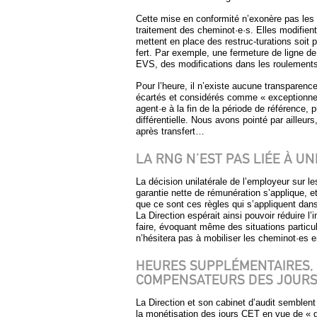
Cette mise en conformité n’exonère pas les d
traitement des cheminot·e·s. Elles modifien
mettent en place des restruc-turations soit p
fert. Par exemple, une fermeture de ligne de
EVS, des modifications dans les roulements,
Pour l’heure, il n’existe aucune transparence
écartés et considérés comme « exceptionne
agent·e à la fin de la période de référence, 
différentielle. Nous avons pointé par ailleur
après transfert…
LA RNG N’EST PAS LIÉE À UN
La décision unilatérale de l’employeur sur les
garantie nette de rémunération s’applique,
que ce sont ces règles qui s’appliquent dan
La Direction espérait ainsi pouvoir réduire l’
faire, évoquant même des situations particuli
n’hésitera pas à mobiliser les cheminot·es en
HEURES SUPPLÉMENTAIRES, 
COMPENSATEURS DES JOURS
La Direction et son cabinet d’audit semblen
la monétisation des jours CET en vue de « g