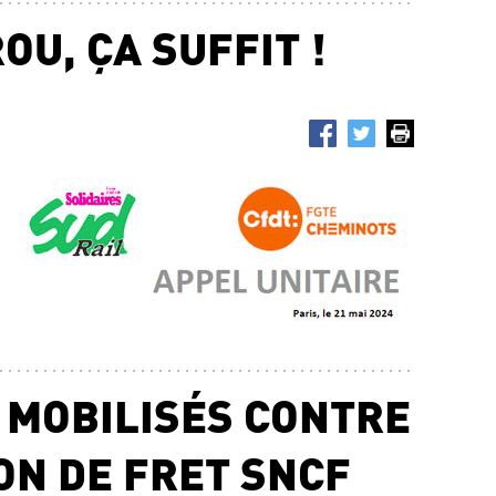
U, ÇA SUFFIT !
SNC
L’É
SYS
Ris
22.0
S MOBILISÉS CONTRE
ON DE FRET SNCF