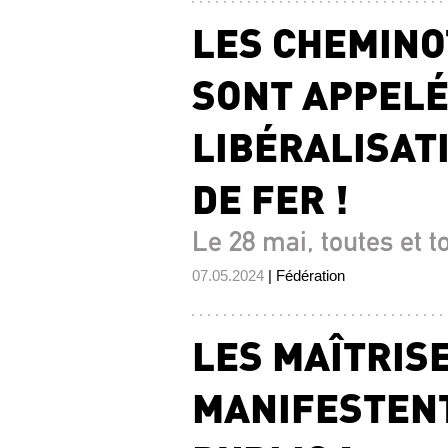
LES CHEMINO
SONT APPELÉS
LIBÉRALISAT
DE FER !
Le 28 mai, toutes et t
07.05.2024
| Fédération
LES MAÎTRIS
MANIFESTENT