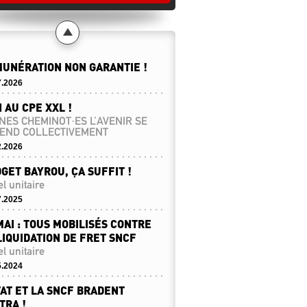
UNÉRATION NON GARANTIE !
7.2026
 AU CPE XXL !
NES CHEMINOT·ES L’AVENIR SE
END COLLECTIVEMENT
2.2026
GET BAYROU, ÇA SUFFIT !
l unitaire
7.2025
MAI : TOUS MOBILISÉS CONTRE
LIQUIDATION DE FRET SNCF
l unitaire
5.2024
TAT ET LA SNCF BRADENT
TRA !