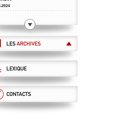
5.2024
 CHEMINOT·ES RETRAITÉ·ES
T APPELÉS À DIRE STOP À LA
ÉRALISATION DES CHEMINS DE
 !
8 mai, toutes et tous à Paris !
LES
ARCHIVES
5.2024
 MAÎTRISES ET CADRES
IFESTENT POUR LE SERVICE
LEXIQUE
LIC !
ai : manifestation nationale à Paris
5.2024
ABLIR LA VÉRITÉ… SANS
CONTACTS
CRIRE L’HISTOIRE !
ation progressive d'activité
4.2024
 GRILLE UNIQUE POUR TOUS !
t n°2 de la campagne salaire
4.2024