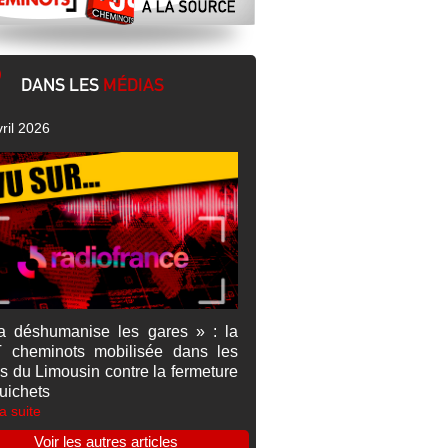
DANS LES
MÉDIAS
ril 2026
a déshumanise les gares » : la
 cheminots mobilisée dans les
s du Limousin contre la fermeture
uichets
la suite
Voir les autres articles