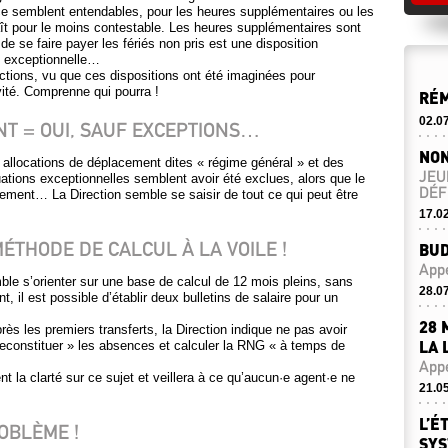
nce semblent entendables, pour les heures supplémentaires ou les
ît pour le moins contestable. Les heures supplémentaires sont
 de se faire payer les fériés non pris est une disposition
n exceptionnelle…
ictions, vu que ces dispositions ont été imaginées pour
vité. Comprenne qui pourra !
RÉM
02.0
T = OUI, SAUF EXCEPTIONS…
NON
s allocations de déplacement dites « régime général » et des
JEU
ations exceptionnelles semblent avoir été exclues, alors que le
DÉF
cement… La Direction semble se saisir de tout ce qui peut être
17.0
ÉTHODE DE CALCUL À LA VOILE !
BUD
Appe
mble s’orienter sur une base de calcul de 12 mois pleins, sans
28.0
t, il est possible d’établir deux bulletins de salaire pour un
28 
ès les premiers transferts, la Direction indique ne pas avoir
LA 
econstituer » les absences et calculer la RNG « à temps de
Appe
nt la clarté sur ce sujet et veillera à ce qu’aucun·e agent·e ne
21.0
L’É
OBLÈME !
SYS