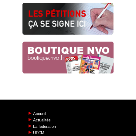
Conditions de travail
10.02.2026
FACE À L’AUSTÉRITÉ SALARIALES,
TOUTES ET TOUS MOBILISÉ·E·S LE
13 JANVIER !
NAO 2026
06.01.2026
Accueil
Actualités
La fédération
UFCM