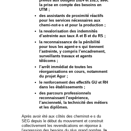
prévus aux budgets 2024 et 2025, avec
la prise en compte des besoins en
UTM ;
des assistants de proximité réactifs
pour les services nécessaires aux
chemi-not·e·s et pour la production ;
la revalorisation des indemnités
d’astreinte aux taux A et B et du RS ;
la reconnaissance de la pénibilité
pour tous les agent·e·s qui tiennent
l’astreinte, y compris l’encadrement,
surveillants travaux et agents
télécoms ;
l’arrêt immédiat de toutes les
réorganisations en cours, notamment
du projet Agur ;
le renforcement des effectifs GU et RH
dans les établissements ;
des parcours professionnels
reconnaissant l’expérience,
l’ancienneté, la technicité des métiers
et les diplômes.
Après avoir été aux côtés des cheminot·e·s du
SEG depuis le début du mouvement et construit
collectivement les revendications en réponse à
l’expression des besoins du plus grand nombre,
la