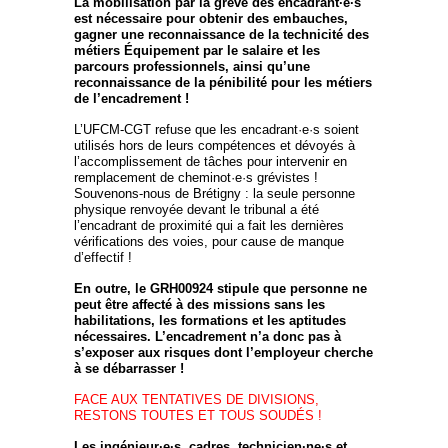
La mobilisation par la grève des encadrant·e·s
est nécessaire pour obtenir des embauches,
gagner une reconnaissance de la technicité des
métiers Équipement par le salaire et les
parcours professionnels, ainsi qu’une
reconnaissance de la pénibilité pour les métiers
de l’encadrement !
L’UFCM-CGT refuse que les encadrant·e·s soient
utilisés hors de leurs compétences et dévoyés à
l’accomplissement de tâches pour intervenir en
remplacement de cheminot·e·s grévistes !
Souvenons-nous de Brétigny : la seule personne
physique renvoyée devant le tribunal a été
l’encadrant de proximité qui a fait les dernières
vérifications des voies, pour cause de manque
d’effectif !
En outre, le GRH00924 stipule que personne ne
peut être affecté à des missions sans les
habilitations, les formations et les aptitudes
nécessaires. L’encadrement n’a donc pas à
s’exposer aux risques dont l’employeur cherche
à se débarrasser !
FACE AUX TENTATIVES DE DIVISIONS,
RESTONS TOUTES ET TOUS SOUDÉS !
Les ingénieur·e·s, cadres, technicien·ne·s et