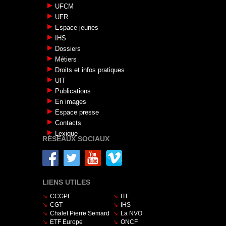
UFCM
UFR
Espace jeunes
IHS
Dossiers
Métiers
Droits et infos pratiques
UIT
Publications
En images
Espace presse
Contacts
Lexique
RÉSEAUX SOCIAUX
LIENS UTILES
CCGPF
ITF
CGT
IHS
Chalet Pierre Semard
La NVO
ETF Europe
ONCF