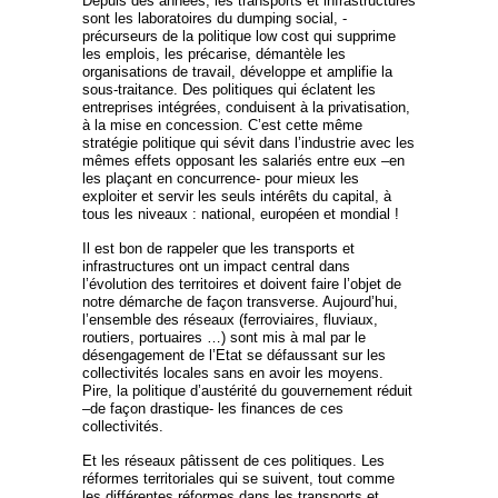
Depuis des années, les transports et infrastructures
sont les laboratoires du dumping social, -
précurseurs de la politique low cost qui supprime
les emplois, les précarise, démantèle les
organisations de travail, développe et amplifie la
sous-traitance. Des politiques qui éclatent les
entreprises intégrées, conduisent à la privatisation,
à la mise en concession. C’est cette même
stratégie politique qui sévit dans l’industrie avec les
mêmes effets opposant les salariés entre eux –en
les plaçant en concurrence- pour mieux les
exploiter et servir les seuls intérêts du capital, à
tous les niveaux : national, européen et mondial !
Il est bon de rappeler que les transports et
infrastructures ont un impact central dans
l’évolution des territoires et doivent faire l’objet de
notre démarche de façon transverse. Aujourd’hui,
l’ensemble des réseaux (ferroviaires, fluviaux,
routiers, portuaires …) sont mis à mal par le
désengagement de l’Etat se défaussant sur les
collectivités locales sans en avoir les moyens.
Pire, la politique d’austérité du gouvernement réduit
–de façon drastique- les finances de ces
collectivités.
Et les réseaux pâtissent de ces politiques. Les
réformes territoriales qui se suivent, tout comme
les différentes réformes dans les transports et