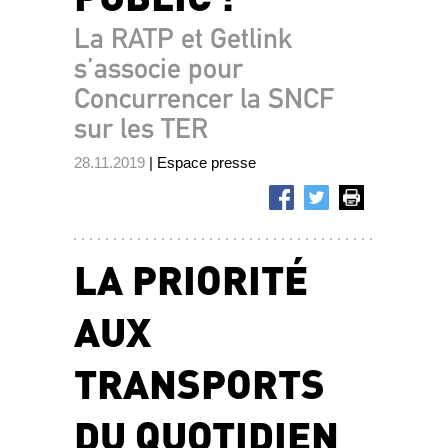
La RATP et Getlink
s’associe pour
Concurrencer la SNCF
sur les TER
28.11.2019
| Espace presse
LA PRIORITÉ
AUX
TRANSPORTS
DU QUOTIDIEN