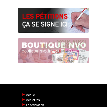
PUBLICS EURO MANIFESTATION DES
SALARIÉS DU TRANSPORT TOUS À
BRUXELLES LE 27 MARS 2019
14.02.2019
BAISSE DES PÉAGES
AUTOROUTIERS… L’ENFUMAGE !
20.01.2019
URGENCE POUR LES TRANSPORTS
DU QUOTIDIEN, NON AU CDG
EXPRESS !
20.01.2019
LE PRIX DU CARBURANT FLAMBE !
[…]
14.11.2018
Accueil
Actualités
La fédération