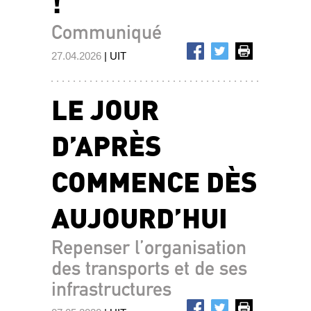
!
Communiqué
27.04.2026
| UIT
LE JOUR
D’APRÈS
COMMENCE DÈS
AUJOURD’HUI
Repenser l’organisation
des transports et de ses
infrastructures