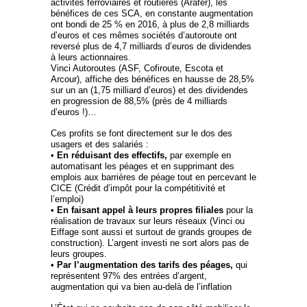
activités ferroviaires et routières (Arafer), les
bénéfices de ces SCA, en constante augmentation
ont bondi de 25 % en 2016, à plus de 2,8 milliards
d’euros et ces mêmes sociétés d’autoroute ont
reversé plus de 4,7 milliards d’euros de dividendes
à leurs actionnaires.
Vinci Autoroutes (ASF, Cofiroute, Escota et
Arcour), affiche des bénéfices en hausse de 28,5%
sur un an (1,75 milliard d’euros) et des dividendes
en progression de 88,5% (près de 4 milliards
d’euros !)…
Ces profits se font directement sur le dos des
usagers et des salariés :
•
En réduisant des effectifs,
par exemple en
automatisant les péages et en supprimant des
emplois aux barrières de péage tout en percevant le
CICE (Crédit d’impôt pour la compétitivité et
l’emploi)
•
En faisant appel à leurs propres filiales
pour la
réalisation de travaux sur leurs réseaux (Vinci ou
Eiffage sont aussi et surtout de grands groupes de
construction). L’argent investi ne sort alors pas de
leurs groupes.
•
Par l’augmentation des tarifs des péages,
qui
représentent 97% des entrées d’argent,
augmentation qui va bien au-delà de l’inflation