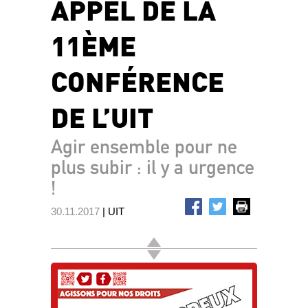
APPEL DE LA
11ÈME
CONFÉRENCE
DE L’UIT
Agir ensemble pour ne
plus subir : il y a urgence
!
30.11.2017
| UIT