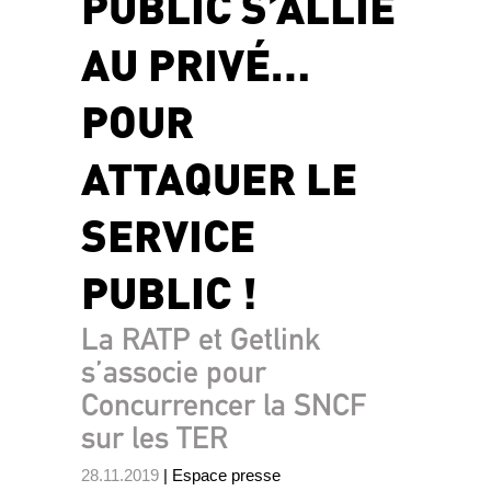
PUBLIC S’ALLIE
AU PRIVÉ…
POUR
ATTAQUER LE
SERVICE
PUBLIC !
La RATP et Getlink
s’associe pour
Concurrencer la SNCF
sur les TER
28.11.2019
| Espace presse