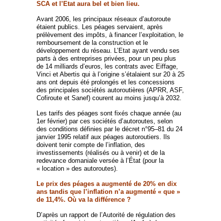
SCA et l’Etat aura bel et bien lieu.
Avant 2006, les principaux réseaux d’autoroute
étaient publics. Les péages servaient, après
prélèvement des impôts, à financer l’exploitation, le
remboursement de la construction et le
développement du réseau. L’Etat ayant vendu ses
parts à des entreprises privées, pour un peu plus
de 14 milliards d’euros, les contrats avec Eiffage,
Vinci et Abertis qui à l’origine s’étalaient sur 20 à 25
ans ont depuis été prolongés et les concessions
des principales sociétés autoroutières (APRR, ASF,
Cofiroute et Sanef) courent au moins jusqu’à 2032.
Les tarifs des péages sont fixés chaque année (au
1er février) par ces sociétés d’autoroutes, selon
des conditions définies par le décret n°95–81 du 24
janvier 1995 relatif aux péages autoroutiers. Ils
doivent tenir compte de l’inflation, des
investissements (réalisés ou à venir) et de la
redevance domaniale versée à l’État (pour la
« location » des autoroutes).
Le prix des péages a augmenté de 20% en dix
ans tandis que l’inflation n’a augmenté « que »
de 11,4%. Où va la différence ?
D’après un rapport de l’Autorité de régulation des