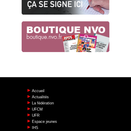
EXPRESS !
20.01.2019
LE PRIX DU CARBURANT FLAMBE !
[…]
14.11.2018
APPEL DE LA 11ÈME CONFÉRENCE
DE L’UIT
Agir ensemble pour ne plus subir : il y a
urgence !
30.11.2017
Accueil
Actualités
La fédération
UFCM
UFR
Espace jeunes
IHS