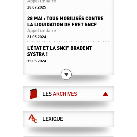
Appel unitaire
28.07.2025
28 MAI : TOUS MOBILISÉS CONTRE
LA LIQUIDATION DE FRET SNCF
Appel unitaire
21.05.2024
L’ÉTAT ET LA SNCF BRADENT
SYSTRA !
15.05.2024
LES CHEMINOT·ES RETRAITÉ·ES
SONT APPELÉS À DIRE STOP À LA
LIBÉRALISATION DES CHEMINS DE
FER !
LES
ARCHIVES
Le 28 mai, toutes et tous à Paris !
07.05.2024
LES MAÎTRISES ET CADRES
LEXIQUE
MANIFESTENT POUR LE SERVICE
PUBLIC !
28 mai : manifestation nationale à Paris