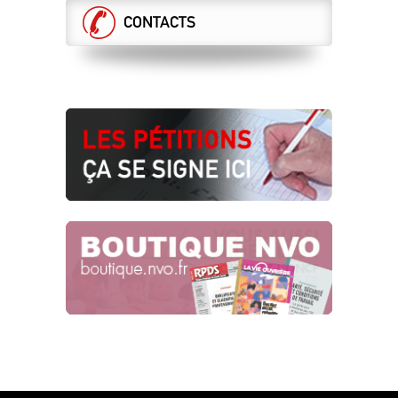
07.05.2024
CONTACTS
RÉTABLIR LA VÉRITÉ… SANS
RÉÉCRIRE L’HISTOIRE !
Cessation progressive d'activité
26.04.2024
UNE GRILLE UNIQUE POUR TOUS !
Tract n°2 de la campagne salaire
25.04.2024
SNCF RÉSEAU : SOUS-TRAITANCE DE
L’ÉTHIQUE, TACTIQUE
SYSTÉMATIQUE !
Risques psycho-sociaux
22.04.2024