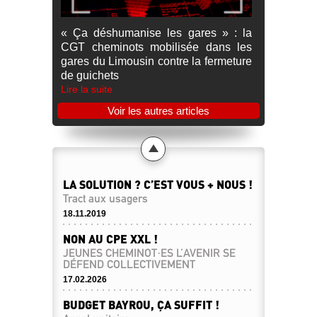
« Ça déshumanise les gares » : la
CGT cheminots mobilisée dans les
gares du Limousin contre la fermeture
de guichets
Lire la suite
Voir les autres articles
LA SOLUTION ? C’EST VOUS + NOUS !
Tract aux usagers
18.11.2019
NON AU CPE XXL !
JEUNES CHEMINOT·ES L’AVENIR SE
DÉFEND COLLECTIVEMENT
17.02.2026
BUDGET BAYROU, ÇA SUFFIT !