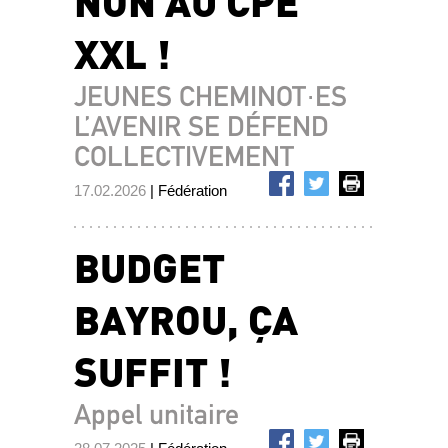
NON AU CPE
XXL !
JEUNES CHEMINOT·ES
L’AVENIR SE DÉFEND
COLLECTIVEMENT
17.02.2026
| Fédération
BUDGET
BAYROU, ÇA
SUFFIT !
Appel unitaire