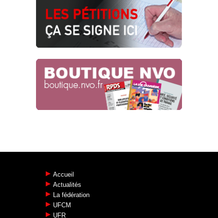
UNE GRILLE UNIQUE POUR TOUS !
Tract n°2 de la campagne salaire
25.04.2024
SNCF RÉSEAU : SOUS-TRAITANCE DE
L’ÉTHIQUE, TACTIQUE
SYSTÉMATIQUE !
Risques psycho-sociaux
22.04.2024
Accueil
Actualités
La fédération
UFCM
UFR