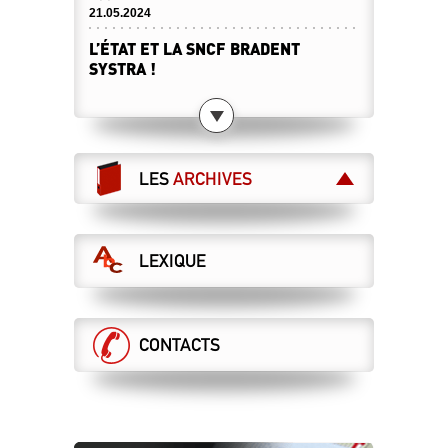
21.05.2024
L’ÉTAT ET LA SNCF BRADENT
SYSTRA !
15.05.2024
LES CHEMINOT·ES RETRAITÉ·ES
SONT APPELÉS À DIRE STOP À LA
LIBÉRALISATION DES CHEMINS DE
LES
ARCHIVES
FER !
Le 28 mai, toutes et tous à Paris !
07.05.2024
LEXIQUE
LES MAÎTRISES ET CADRES
MANIFESTENT POUR LE SERVICE
PUBLIC !
28 mai : manifestation nationale à Paris
CONTACTS
07.05.2024
RÉTABLIR LA VÉRITÉ… SANS
RÉÉCRIRE L’HISTOIRE !
Cessation progressive d'activité
26.04.2024