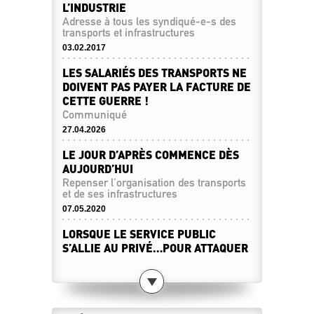
L’INDUSTRIE
Adresse à tous les syndiqué-e-s des
transports et infrastructures
03.02.2017
LES SALARIÉS DES TRANSPORTS NE
DOIVENT PAS PAYER LA FACTURE DE
CETTE GUERRE !
Communiqué
27.04.2026
LE JOUR D’APRÈS COMMENCE DÈS
AUJOURD’HUI
Repenser l’organisation des transports
et de ses infrastructures
07.05.2020
LORSQUE LE SERVICE PUBLIC
S’ALLIE AU PRIVÉ…POUR ATTAQUER
LE SERVICE PUBLIC !
La RATP et Getlink s’associe pour
Concurrencer la SNCF sur les TER
28.11.2019