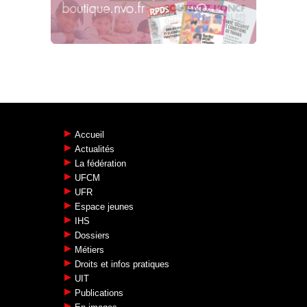
DU QUOTIDIEN, NON AU CDG
EXPRESS !
20.01.2019
LE PRIX DU CARBURANT FLAMBE !
[…]
14.11.2018
Accueil
Actualités
La fédération
UFCM
UFR
Espace jeunes
IHS
Dossiers
Métiers
Droits et infos pratiques
UIT
Publications