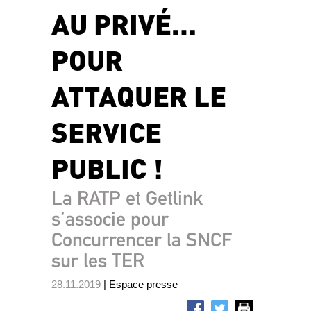
AU PRIVÉ…
POUR
ATTAQUER LE
SERVICE
PUBLIC !
La RATP et Getlink
s’associe pour
Concurrencer la SNCF
sur les TER
28.11.2019
| Espace presse