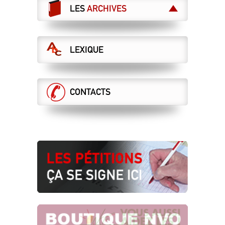
LES
ARCHIVES
LA PRIORITÉ AUX TRANSPORTS DU
QUOTIDIEN LA CGT EST CONTRE LE
CDG EXPRESS !
12.03.2019
LEXIQUE
NOUS LE RÉAFFIRMONS, LES
URGENCES SONT AILLEURS
La CGT est contre le CDG Express
11.03.2019
CONTACTS
DÉRÉGLEMENTATION, DUMPING
SOCIAL, CASSE DES SERVICES
PUBLICS EURO MANIFESTATION DES
SALARIÉS DU TRANSPORT TOUS À
BRUXELLES LE 27 MARS 2019
14.02.2019
BAISSE DES PÉAGES
AUTOROUTIERS… L’ENFUMAGE !
20.01.2019
URGENCE POUR LES TRANSPORTS