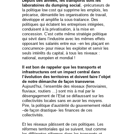
Depuis des années, les transports sont les
laboratoires du dumping social
, -précurseurs de
la politique low cost qui supprime les emplois, les
précarise, démantèle les organisations de travail,
développe et amplifie la sous-traitance. Des
politiques qui éclatent les entreprises intégrées,
conduisent à la privatisation, à la mise en
concession. C’est cette même stratégie politique
qui sévit dans l’industrie avec les mêmes effets
opposant les salariés entre eux –en les plaçant en
concurrence- pour mieux les exploiter et servir les
seuls intérêts du capital, à tous les niveaux :
national, européen et mondial !
Il est bon de rappeler que les transports et
infrastructures ont un impact central dans
l’évolution des territoires et doivent faire l’objet
de notre démarche de façon transverse
.
Aujourd’hui, l’ensemble des réseaux (ferroviaires,
fluviaux, routiers …) sont mis à mal par le
désengagement de l’Etat se défaussant sur les
collectivités locales sans en avoir les moyens.
Pire, la politique d’austérité du gouvernement réduit
–de façon drastique- les finances de ces
collectivités.
Et les réseaux pâtissent de ces politiques. Les
réformes territoriales qui se suivent, tout comme
les différentes réformes dans les transports et