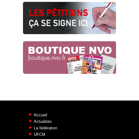
SNCF RÉSEAU : SOUS-TRAITANCE DE
L’ÉTHIQUE, TACTIQUE
SYSTÉMATIQUE !
Risques psycho-sociaux
22.04.2024
CPA : LA CGT BOUSCULE LE
PATRONAT FERROVIAIRE !
CPA ferroviaire
18.04.2024
Accueil
Actualités
La fédération
UFCM