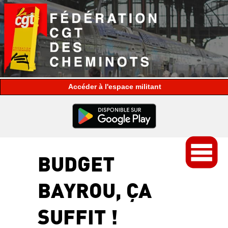
espace militant
BUDGET
BAYROU, ÇA
SUFFIT !