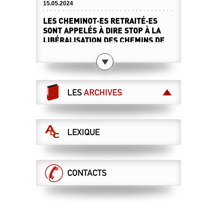
15.05.2024
LES CHEMINOT·ES RETRAITÉ·ES
SONT APPELÉS À DIRE STOP À LA
LIBÉRALISATION DES CHEMINS DE
FER !
Le 28 mai, toutes et tous à Paris !
07.05.2024
LES MAÎTRISES ET CADRES
LES
ARCHIVES
MANIFESTENT POUR LE SERVICE
PUBLIC !
28 mai : manifestation nationale à Paris
07.05.2024
LEXIQUE
RÉTABLIR LA VÉRITÉ… SANS
RÉÉCRIRE L’HISTOIRE !
Cessation progressive d'activité
CONTACTS
26.04.2024
UNE GRILLE UNIQUE POUR TOUS !
Tract n°2 de la campagne salaire
25.04.2024