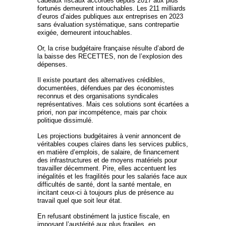
cadeaux fiscaux accordés depuis 2017 aux plus
fortunés demeurent intouchables. Les 211 milliards
d’euros d’aides publiques aux entreprises en 2023
sans évaluation systématique, sans contrepartie
exigée, demeurent intouchables.
Or, la crise budgétaire française résulte d’abord de
la baisse des RECETTES, non de l’explosion des
dépenses.
Il existe pourtant des alternatives crédibles,
documentées, défendues par des économistes
reconnus et des organisations syndicales
représentatives. Mais ces solutions sont écartées a
priori, non par incompétence, mais par choix
politique dissimulé.
Les projections budgétaires à venir annoncent de
véritables coupes claires dans les services publics,
en matière d’emplois, de salaire, de financement
des infrastructures et de moyens matériels pour
travailler décemment. Pire, elles accentuent les
inégalités et les fragilités pour les salariés face aux
difficultés de santé, dont la santé mentale, en
incitant ceux-ci à toujours plus de présence au
travail quel que soit leur état.
En refusant obstinément la justice fiscale, en
imposant l’austérité aux plus fragiles, en