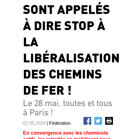
SONT APPELÉS
À DIRE STOP À
LA
LIBÉRALISATION
DES CHEMINS
DE FER !
Le 28 mai, toutes et tous
à Paris !
07.05.2024
| Fédération
En convergence avec les cheminots