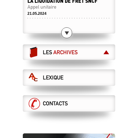
LA LIQUIDATION DE FRET SNCF
Appel unitaire
21.05.2024
L’ÉTAT ET LA SNCF BRADENT
SYSTRA !
15.05.2024
LES MAÎTRISES ET CADRES
LES
ARCHIVES
MANIFESTENT POUR LE SERVICE
PUBLIC !
28 mai : manifestation nationale à Paris
07.05.2024
LEXIQUE
RÉTABLIR LA VÉRITÉ… SANS
RÉÉCRIRE L’HISTOIRE !
Cessation progressive d'activité
CONTACTS
26.04.2024
UNE GRILLE UNIQUE POUR TOUS !
Tract n°2 de la campagne salaire
25.04.2024