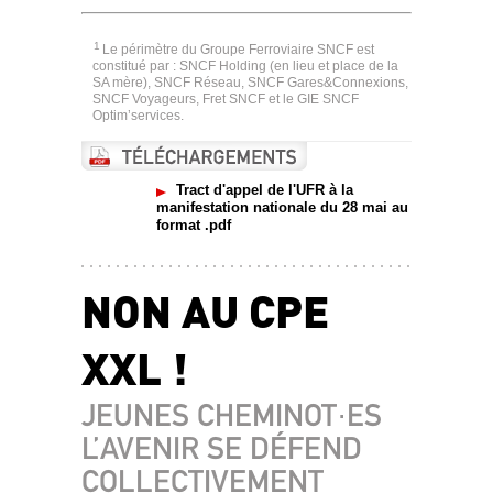
1
Le périmètre du Groupe Ferroviaire SNCF est
constitué par : SNCF Holding (en lieu et place de la
SA mère), SNCF Réseau, SNCF Gares&Connexions,
SNCF Voyageurs, Fret SNCF et le GIE SNCF
Optim’services.
Tract d'appel de l'UFR à la
manifestation nationale du 28 mai au
format .pdf
NON AU CPE
XXL !
JEUNES CHEMINOT·ES
L’AVENIR SE DÉFEND
COLLECTIVEMENT