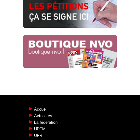
SNCF RÉSEAU : SOUS-TRAITANCE DE
L’ÉTHIQUE, TACTIQUE
SYSTÉMATIQUE !
Risques psycho-sociaux
22.04.2024
CPA : LA CGT BOUSCULE LE
PATRONAT FERROVIAIRE !
CPA ferroviaire
18.04.2024
Accueil
Actualités
La fédération
UFCM
UFR