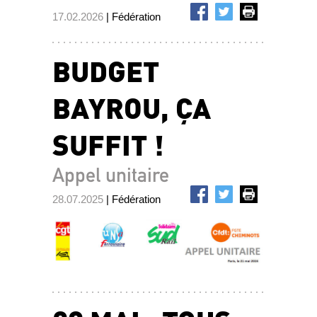
17.02.2026
| Fédération
BUDGET
BAYROU, ÇA
SUFFIT !
Appel unitaire
28.07.2025
| Fédération