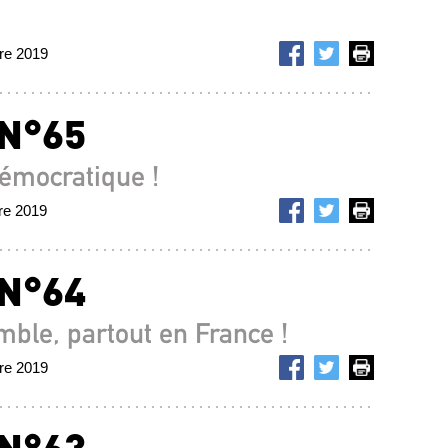
bre 2019
 N°65
démocratique !
re 2019
 N°64
emble, partout en France !
bre 2019
 N°63