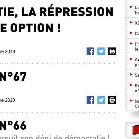
IE, LA RÉPRESSION
L
to
E OPTION !
02
C
Pr
le
bre 2019
A
pr
 N°67
Sa
Ré
!
n
bre 2019
N
Co
 N°66
suit son déni de démocratie !