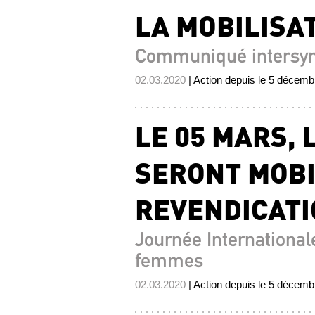
LA MOBILISAT
Communiqué intersyn
02.03.2020
| Action depuis le 5 décem
LE 05 MARS,
SERONT MOBI
REVENDICAT
Journée Internationale
femmes
02.03.2020
| Action depuis le 5 décem