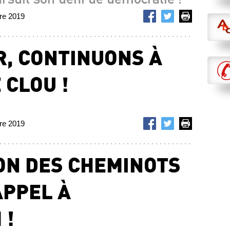
bre 2019
R, CONTINUONS À
 CLOU !
bre 2019
ON DES CHEMINOTS
APPEL À
 !