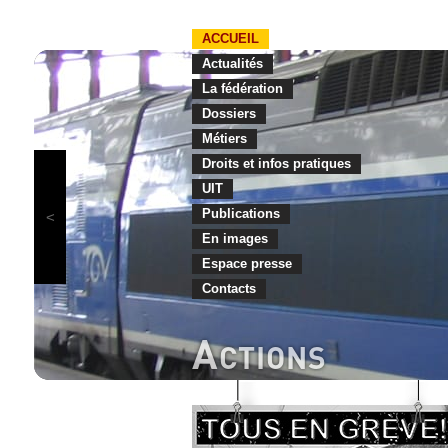
ACCUEIL
Actualités
La fédération
Dossiers
Métiers
Droits et infos pratiques
UIT
Publications
En images
Espace presse
Contacts
A
CTIONS