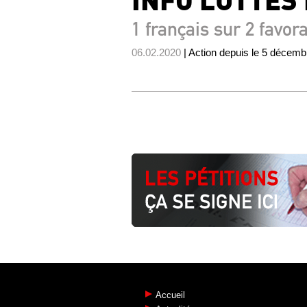
1 français sur 2 favorab
06.02.2020
| Action depuis le 5 décem
Accueil