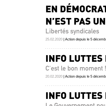
EN DÉMOCRAT
N’EST PAS UN
Libertés syndicales
25.02.2020
| Action depuis le 5 décem
INFO LUTTES
C'est le bon moment 
20.02.2020
| Action depuis le 5 décem
INFO LUTTES
Le Gouvernement pour