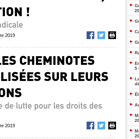
ION !
Gr
2
G
dicale
Ca
bre 2019
Gr
R
 LES CHEMINOTES
En
5
LISÉES SUR LEURS
La
d
IONS
É
 de lutte pour les droits des
Ac
Ma
20
bre 2019
Ma
20