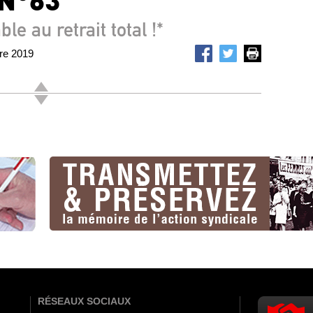
le au retrait total !*
bre 2019
RÉSEAUX SOCIAUX