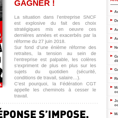
GAGNER !
Ac
La situation dans l’entreprise SNCF
D
est explosive du fait des choix
stratégiques mis en oeuvre ces
A
dernières années et exacerbés par la
A
réforme du 27 juin 2018.
Sur fond d’une énième réforme des
N
retraites, la tension au sein de
Gr
l’entreprise est palpable, les colères
d
s’expriment de plus en plus sur les
G
sujets du quotidien (sécurité,
conditions de travail, salaire…).
Ré
C’est pourquoi, la Fédération CGT
M
appelle les cheminots à cesser le
o
travail.
Jo
o
ÉPONSE S’IMPOSE,
M